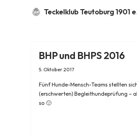
Teckelklub Teutoburg 1901 e
Zum
Inhalt
springen
BHP und BHPS 2016
5. Oktober 2017
Fünf Hunde-Mensch-Teams stellten sich
(erschwerten) Begleithundeprüfung – all
so 🙂