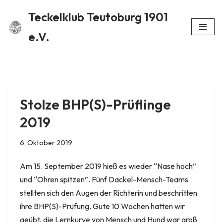
Teckelklub Teutoburg 1901
Zum
e.V.
Inhalt
springen
Stolze BHP(S)-Prüflinge
2019
6. Oktober 2019
Am 15. September 2019 hieß es wieder “Nase hoch”
und “Ohren spitzen”. Fünf Dackel-Mensch-Teams
stellten sich den Augen der Richterin und beschritten
ihre BHP(S)-Prüfung. Gute 10 Wochen hatten wir
geübt, die Lernkurve von Mensch und Hund war groß